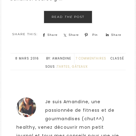
READ
THE
POST
Share
Share
Pin
Share
8 MARS 2016
AMANDINE
7 COMMENTAIRES
CLASSÉ
SOUS :
TARTES, GÂTEAUX
Je suis Amandine, une
passionnée de fitness et de
gourmandises (chut^^)
healthy, venez découvrir mon petit
journal et tous mes conseils pour une vie